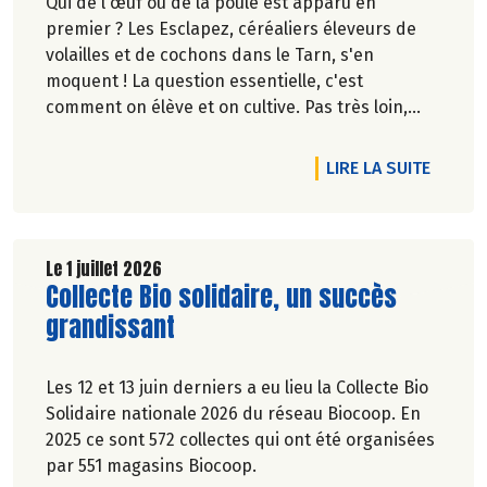
Qui de l'œuf ou de la poule est apparu en
premier ? Les Esclapez, céréaliers éleveurs de
volailles et de cochons dans le Tarn, s'en
moquent ! La question essentielle, c'est
comment on élève et on cultive. Pas très loin,
dans les vergers de la Ferme du Rouge-Gorge, on
est en phase. Comme dans les 19 magasins
DE L'A
LIRE LA SUITE
Biocoop du Grand Toulouse. Ceux-là et d'autres
producteurs jouent collectif pour développer et
structurer une agriculture bio paysanne sur leur
territoire. Nous y étions à la fin de l'hiver. Suivez-
Le 1 juillet 2026
Lire la suite de l'article
Collecte Bio solidaire, un succès
nous.
Pascale Solana.
grandissant
Les 12 et 13 juin derniers a eu lieu la Collecte Bio
Solidaire nationale 2026 du réseau Biocoop. En
2025 ce sont 572 collectes qui ont été organisées
par 551 magasins Biocoop.