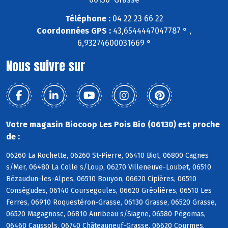
Téléphone :
04 22 23 66 22
Coordonnées GPS :
43,6544447047787 ° ,
6,93274600031669 °
Nous suivre sur
Votre magasin Biocoop Les Pois Bio (06130) est proche
de :
06260 La Rochette, 06260 St-Pierre, 06410 Biot, 06800 Cagnes
s/Mer, 06480 La Colle s/Loup, 06270 Villeneuve-Loubet, 06510
Bézaudun-les-Alpes, 06510 Bouyon, 06620 Cipières, 06510
Conségudes, 06140 Coursegoules, 06620 Gréolières, 06510 Les
Ferres, 06910 Roquestéron-Grasse, 06130 Grasse, 06520 Grasse,
06520 Magagnosc, 06810 Auribeau s/Siagne, 06580 Pégomas,
06460 Caussols, 06740 Châteauneuf-Grasse, 06620 Courmes,