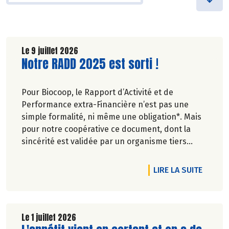
Le 9 juillet 2026
Lire la suite de l'article
Notre RADD 2025 est sorti !
Pour Biocoop, le Rapport d’Activité et de
Performance extra-Financière n’est pas une
simple formalité, ni même une obligation*. Mais
pour notre coopérative ce document, dont la
sincérité est validée par un organisme tiers
indépendant, est un acte de transparence vis-à-
vis de l'ensemble de nos parties prenantes
DE L'A
LIRE LA SUITE
(Paysan.ne.s Associé.e.s, magasins...) et de nos
clients. Il contient un condensé des avancées
réalisées par Biocoop dans l’objectif de rendre
accessible et désirable une bio exigeante.
Le 1 juillet 2026