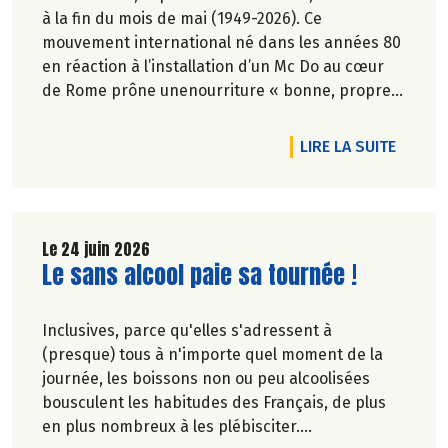
à la fin du mois de mai (1949-2026). Ce
mouvement international né dans les années 80
en réaction à l’installation d’un Mc Do au cœur
de Rome prône unenourriture « bonne, propre
et juste pour tous ».En hommage, nous
republions ici l’entretien qu’il avait accordé
DE L'AR
LIRE LA SUITE
àCulture Bioen 2018,et qui reste totalement
d'actualité.
Le 24 juin 2026
Lire la suite de l'article
Le sans alcool paie sa tournée !
Inclusives, parce qu'elles s'adressent à
(presque) tous à n'importe quel moment de la
journée, les boissons non ou peu alcoolisées
bousculent les habitudes des Français, de plus
en plus nombreux à les plébisciter.