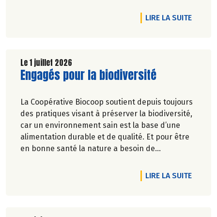
DE L'A
LIRE LA SUITE
Le 1 juillet 2026
Lire la suite de l'article
Engagés pour la biodiversité
La Coopérative Biocoop soutient depuis toujours
des pratiques visant à préserver la biodiversité,
car un environnement sain est la base d’une
alimentation durable et de qualité. Et pour être
en bonne santé la nature a besoin de
biodiversité.
DE L'A
LIRE LA SUITE