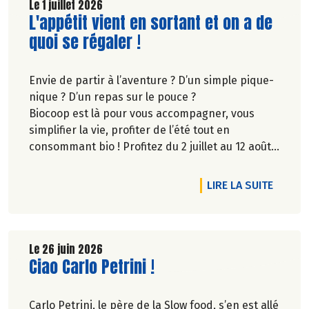
Le 1 juillet 2026
Lire la suite de l'article
L'appétit vient en sortant et on a de
quoi se régaler !
Envie de partir à l’aventure ? D’un simple pique-
nique ? D’un repas sur le pouce ?
Biocoop est là pour vous accompagner, vous
simplifier la vie, profiter de l’été tout en
consommant bio ! Profitez du 2 juillet au 12 août
inclus, jusqu'à -20% sur une sélection de
produits.
DE L'A
LIRE LA SUITE
Le 26 juin 2026
Lire la suite de l'article
Ciao Carlo Petrini !
Carlo Petrini, le père de la Slow food, s’en est allé