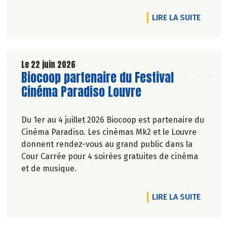
Marie-Pierre Chavel.
DE L'A
LIRE LA SUITE
Le 22 juin 2026
Lire la suite de l'article
Biocoop partenaire du Festival
Cinéma Paradiso Louvre
Du 1er au 4 juillet 2026 Biocoop est partenaire du
Cinéma Paradiso. Les cinémas Mk2 et le Louvre
donnent rendez-vous au grand public dans la
Cour Carrée pour 4 soirées gratuites de cinéma
et de musique.
DE L'A
LIRE LA SUITE