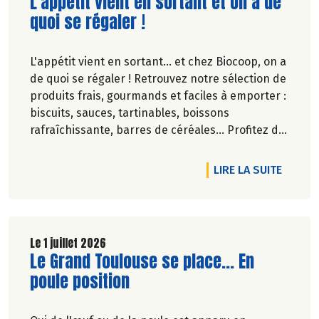
Lire la suite de l'article
L'appétit vient en sortant et on a de
quoi se régaler !
L'appétit vient en sortant... et chez Biocoop, on a
de quoi se régaler ! Retrouvez notre sélection de
produits frais, gourmands et faciles à emporter :
biscuits, sauces, tartinables, boissons
rafraîchissante, barres de céréales... Profitez de
20%* de remise sur une sélection de produits du
2 juillet au 12 août 2026 inclus.
DE L'A
LIRE LA SUITE
Le 1 juillet 2026
Lire la suite de l'article
Le Grand Toulouse se place... En
poule position