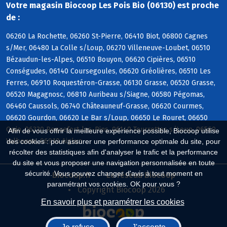
Votre magasin Biocoop Les Pois Bio (06130) est proche
de :
06260 La Rochette, 06260 St-Pierre, 06410 Biot, 06800 Cagnes
s/Mer, 06480 La Colle s/Loup, 06270 Villeneuve-Loubet, 06510
Bézaudun-les-Alpes, 06510 Bouyon, 06620 Cipières, 06510
Conségudes, 06140 Coursegoules, 06620 Gréolières, 06510 Les
Ferres, 06910 Roquestéron-Grasse, 06130 Grasse, 06520 Grasse,
06520 Magagnosc, 06810 Auribeau s/Siagne, 06580 Pégomas,
06460 Caussols, 06740 Châteauneuf-Grasse, 06620 Courmes,
06620 Gourdon, 06620 Le Bar s/Loup, 06650 Le Rouret, 06650
Opio, 06330 Roquefort-les-Pins, 06140 Tourrettes s/Loup, 06560
Afin de vous offrir la meilleure expérience possible, Biocoop utilise
Valbonne, 06910 Aiglun
des cookies : pour assurer une performance optimale du site, pour
récolter des statistiques afin d'analyser le trafic et la performance
du site et vous proposer une navigation personnalisée en toute
sécurité. Vous pouvez changer d'avis à tout moment en
Biocoop.fr
Le réseau Biocoop
paramétrant vos cookies. OK pour vous ?
Copyright Biocoop 2026
En savoir plus et paramétrer les cookies