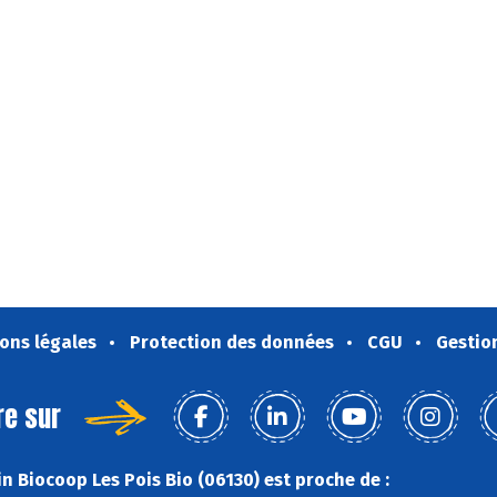
ons légales
Protection des données
CGU
Gestio
re sur
n Biocoop Les Pois Bio (06130) est proche de :