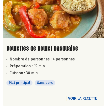
Lire la suite de la recette
Boulettes de poulet basquaise
Nombre de personnes :
4 personnes
Préparation : 15 min
Cuisson : 30 min
Plat principal
Sans porc
VOIR LA RECETTE