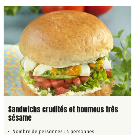
Lire la suite de la recette
Sandwichs crudités et houmous très
sésame
Nombre de personnes :
4 personnes