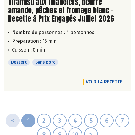
Lire la suite de la recette
Tiramisu aux financiers, beurre
amande, pêches et fromage blanc -
Recette à Prix Engagés Juillet 2026
Nombre de personnes :
4 personnes
Préparation : 15 min
Cuisson : 0 min
Dessert
Sans porc
VOIR LA RECETTE
<
1
2
3
4
5
6
7
8
9
10
>