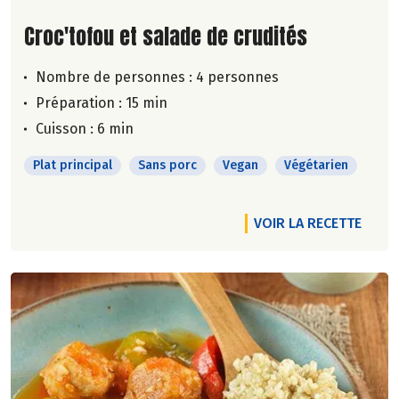
Lire la suite de la recette
Croc'tofou et salade de crudités
Nombre de personnes :
4 personnes
Préparation : 15 min
Cuisson : 6 min
Plat principal
Sans porc
Vegan
Végétarien
VOIR LA RECETTE