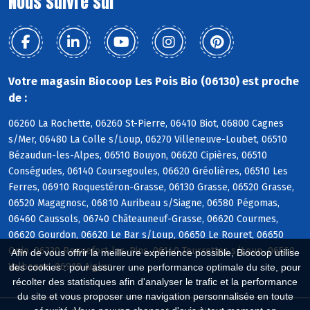
Nous suivre sur
Votre magasin Biocoop Les Pois Bio (06130) est proche
de :
06260 La Rochette, 06260 St-Pierre, 06410 Biot, 06800 Cagnes
s/Mer, 06480 La Colle s/Loup, 06270 Villeneuve-Loubet, 06510
Bézaudun-les-Alpes, 06510 Bouyon, 06620 Cipières, 06510
Conségudes, 06140 Coursegoules, 06620 Gréolières, 06510 Les
Ferres, 06910 Roquestéron-Grasse, 06130 Grasse, 06520 Grasse,
06520 Magagnosc, 06810 Auribeau s/Siagne, 06580 Pégomas,
06460 Caussols, 06740 Châteauneuf-Grasse, 06620 Courmes,
06620 Gourdon, 06620 Le Bar s/Loup, 06650 Le Rouret, 06650
Opio, 06330 Roquefort-les-Pins, 06140 Tourrettes s/Loup, 06560
Afin de vous offrir la meilleure expérience possible, Biocoop utilise
Valbonne, 06910 Aiglun
des cookies : pour assurer une performance optimale du site, pour
récolter des statistiques afin d'analyser le trafic et la performance
du site et vous proposer une navigation personnalisée en toute