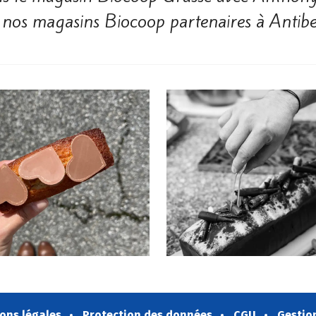
ans nos magasins Biocoop partenaires à Antib
ons légales
Protection des données
CGU
Gestio