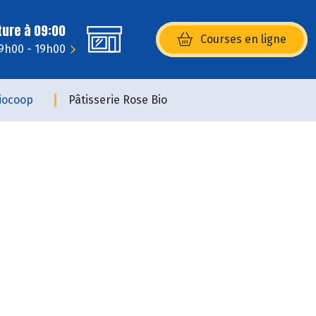
ture à 09:00
Courses en ligne
(s’ouvre dans une nouvelle fenêtr
9h00 - 19h00
iocoop
Pâtisserie Rose Bio