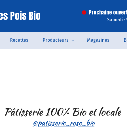
es Pois Bio
Prochaine ouver
Samedi : 
Recettes
Producteurs
Magazines
B
Pâtisserie 100% Bio et locale
@patisserie_rose_bio