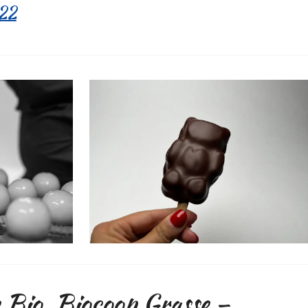
022
e Bio, Biocoop Grasse –