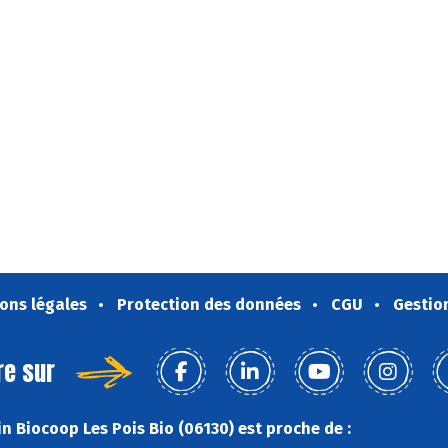
ons légales
Protection des données
CGU
Gestio
re sur
n Biocoop Les Pois Bio (06130) est proche de :