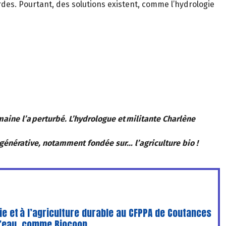
des. Pourtant, des solutions existent, comme l’hydrologie
maine l’a perturbé. L’hydrologue et militante Charlène
égénérative, notamment fondée sur… l’agriculture bio !
ie et à l’agriculture durable au CFPPA de Coutances
 l’eau, comme Biocoop.