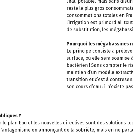
l’eau potable, mais sans distin
reste le plus gros consommateu
consommations totales en Fr
l’irrigation est primordial, 
de substitution, les mégabas
Pourquoi les mégabassines n
Le principe consiste à préleve
surface, où elle sera soumise
bactérien ! Sans compter le r
maintien d’un modèle extractiv
transition et c’est à contrese
son cours d’eau : il n’existe 
ubliques ?
e plan Eau et les nouvelles directives sont des solutions te
d’antagonisme en annonçant de la sobriété, mais en ne parlan