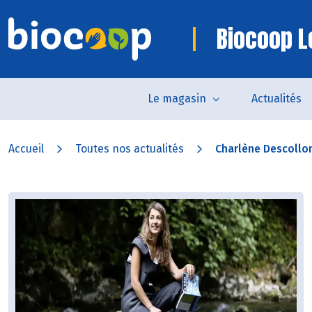
Biocoop L
Le magasin
Actualités
Accueil
Toutes nos actualités
Charlène Descollo