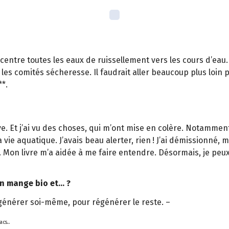
oncentre toutes les eaux de ruissellement vers les cours d’eau.
les comités sécheresse. Il faudrait aller beaucoup plus loin p
**.
rve. Et j’ai vu des choses, qui m’ont mise en colère. Notamme
ie aquatique. J’avais beau alerter, rien ! J’ai démissionné, m
. Mon livre m’a aidée à me faire entendre. Désormais, je peux
 on mange bio et… ?
égénérer soi-même, pour régénérer le reste. –
acs...