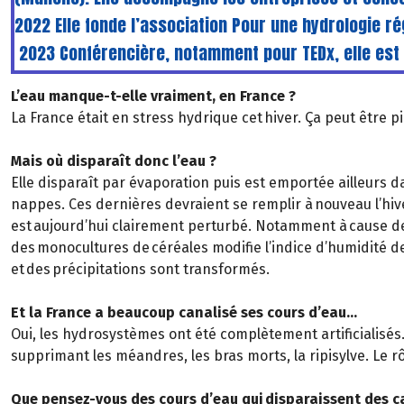
2022 Elle fonde l’association Pour une hydrologie r
2023 Conférencière, notamment pour TEDx, elle est l’
L’eau manque-t-elle vraiment, en France ?
La France était en stress hydrique cet hiver. Ça peut être p
Mais où disparaît donc l’eau ?
Elle disparaît par évaporation puis est emportée ailleurs
nappes. Ces dernières devraient se remplir à nouveau l’hive
est aujourd’hui clairement perturbé. Notamment à cause de 
des monocultures de céréales modifie l’indice d’humidité des
et des précipitations sont transformés.
Et la France a beaucoup canalisé ses cours d’eau…
Oui, les hydrosystèmes ont été complètement artificialisés. 
supprimant les méandres, les bras morts, la ripisylve. Le rô
Que pensez-vous des cours d’eau qui disparaissent des c