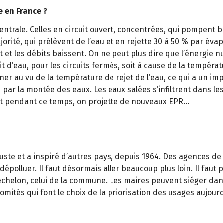
re en France ?
centrale. Celles en circuit ouvert, concentrées, qui pompent 
ajorité, qui prélèvent de l’eau et en rejette 30 à 50 % par év
et les débits baissent. On ne peut plus dire que l’énergie nuc
 d’eau, pour les circuits fermés, soit à cause de la températur
ner au vu de la température de rejet de l’eau, ce qui a un im
es par la montée des eaux. Les eaux salées s’infiltrent dans l
? Et pendant ce temps, on projette de nouveaux EPR…
te et a inspiré d’autres pays, depuis 1964. Des agences de l’
épolluer. Il faut désormais aller beaucoup plus loin. Il faut p
t échelon, celui de la commune. Les maires peuvent siéger dan
comités qui font le choix de la priorisation des usages aujourd