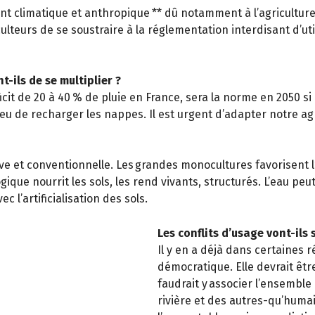
ent climatique et anthropique ** dû notamment à l’agriculture 
ulteurs de se soustraire à la réglementation interdisant d’ut
-ils de se multiplier ?
t de 20 à 40 % de pluie en France, sera la norme en 2050 si on 
eu de recharger les nappes. Il est urgent d’adapter notre ag
ensive et conventionnelle. Les grandes monocultures favorisent
ique nourrit les sols, les rend vivants, structurés. L’eau peu
c l’artificialisation des sols.
Les conflits d’usage vont-ils 
Il y en a déjà dans certaines 
démocratique. Elle devrait êtr
faudrait y associer l’ensemble
rivière et des autres-qu’humai