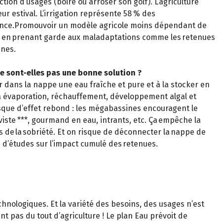
ction d’usages (boire ou arroser son golf). L’agriculture
r estival. L’irrigation représente 58 % des
ance.Promouvoir un modèle agricole moins dépendant de
tout en prenant garde aux maladaptations comme les retenues
sines.
e sont-elles pas une bonne solution ?
r dans la nappe une eau fraîche et pure et à la stocker en
 à évaporation, réchauffement, développement algal et
isque d’effet rebond : les mégabassines encouragent le
iste ***, gourmand en eau, intrants, etc. Ça empêche la
ns de la sobriété. Et on risque de déconnecter la nappe de
pas d’études sur l’impact cumulé des retenues.
chnologiques. Et la variété des besoins, des usages n’est
t pas du tout d’agriculture ! Le plan Eau prévoit de