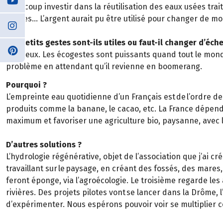
beaucoup investir dans la réutilisation des eaux usées trait
usages… L’argent aurait pu être utilisé pour changer de mo
Les petits gestes sont-ils utiles ou faut-il changer d’éch
Les deux. Les écogestes sont puissants quand tout le monde 
problème en attendant qu’il revienne en boomerang.
Pourquoi ?
L’empreinte eau quotidienne d’un Français est de l’ordre de 5 0
produits comme la banane, le cacao, etc. La France dépend de
maximum et favoriser une agriculture bio, paysanne, avec l
D’autres solutions ?
L’hydrologie régénérative, objet de l’association que j’ai cré
travaillant sur le paysage, en créant des fossés, des mare
feront éponge, via l’agroécologie. Le troisième regarde les 
rivières. Des projets pilotes vont se lancer dans la Drôme,
d’expérimenter. Nous espérons pouvoir voir se multiplier ce