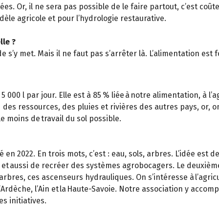
ées. Or, il ne sera pas possible de le faire partout, c’est coû
dèle agricole et pour l’hydrologie restaurative.
elle ?
s’y met. Mais il ne faut pas s’arrêter là. L’alimentation est 
00 l par jour. Elle est à 85 % liée à notre alimentation, à l’ag
s ressources, des pluies et rivières des autres pays, or, on a 
e moins de travail du sol possible.
é en 2022. En trois mots, c’est : eau, sols, arbres. L’idée est 
s, et aussi de recréer des systèmes agrobocagers. Le deuxièm
arbres, ces ascenseurs hydrauliques. On s’intéresse à l’agric
 l’Ardèche, l’Ain et la Haute-Savoie. Notre association y acco
s initiatives.