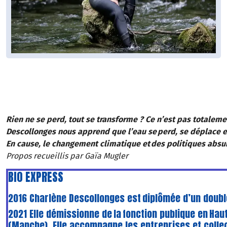
Rien ne se perd, tout se transforme ? Ce n’est pas totalemen
Descollonges nous apprend que l’eau se perd, se déplace e
En cause, le changement climatique et des politiques absur
Propos recueillis par Gaïa Mugler
BIO EXPRESS
2016 Charlène Descollonges est diplômée d’un doubl
2021 Elle démissionne de la fonction publique en Hau
(Manche). Elle accompagne les entreprises et collec