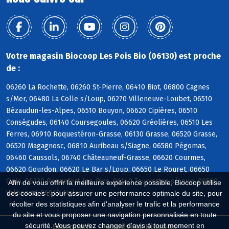
Votre magasin Biocoop Les Pois Bio (06130) est proche
de :
06260 La Rochette, 06260 St-Pierre, 06410 Biot, 06800 Cagnes
s/Mer, 06480 La Colle s/Loup, 06270 Villeneuve-Loubet, 06510
Bézaudun-les-Alpes, 06510 Bouyon, 06620 Cipières, 06510
Conségudes, 06140 Coursegoules, 06620 Gréolières, 06510 Les
Ferres, 06910 Roquestéron-Grasse, 06130 Grasse, 06520 Grasse,
06520 Magagnosc, 06810 Auribeau s/Siagne, 06580 Pégomas,
06460 Caussols, 06740 Châteauneuf-Grasse, 06620 Courmes,
06620 Gourdon, 06620 Le Bar s/Loup, 06650 Le Rouret, 06650
Opio, 06330 Roquefort-les-Pins, 06140 Tourrettes s/Loup, 06560
Afin de vous offrir la meilleure expérience possible, Biocoop utilise
Valbonne, 06910 Aiglun
des cookies : pour assurer une performance optimale du site, pour
récolter des statistiques afin d'analyser le trafic et la performance
du site et vous proposer une navigation personnalisée en toute
sécurité. Vous pouvez changer d'avis à tout moment en
Biocoop.fr
Le réseau Biocoop