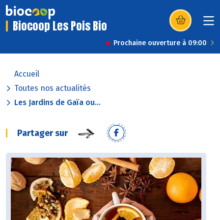
Biocoop Les Pois Bio
(s’ouvre dans u
Prochaine ouverture à 09:00
Accueil
Toutes nos actualités
Les Jardins de Gaïa ou...
Partager sur