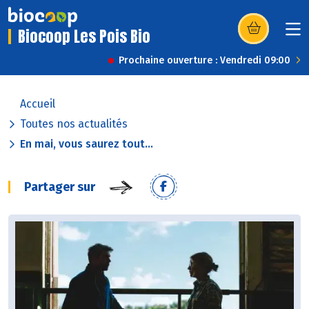
Biocoop Les Pois Bio
(s’ouvre dans u
Prochaine ouverture : Vendredi 09:00
Accueil
Toutes nos actualités
En mai, vous saurez tout...
Partager sur