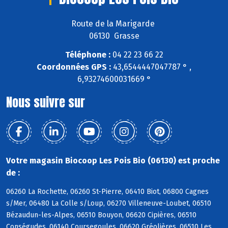
Route de la Marigarde
06130 Grasse
Téléphone :
04 22 23 66 22
Coordonnées GPS :
43,6544447047787 ° ,
6,93274600031669 °
Nous suivre sur
Votre magasin Biocoop Les Pois Bio (06130) est proche
de :
06260 La Rochette, 06260 St-Pierre, 06410 Biot, 06800 Cagnes
s/Mer, 06480 La Colle s/Loup, 06270 Villeneuve-Loubet, 06510
Bézaudun-les-Alpes, 06510 Bouyon, 06620 Cipières, 06510
Conségudes, 06140 Coursegoules, 06620 Gréolières, 06510 Les