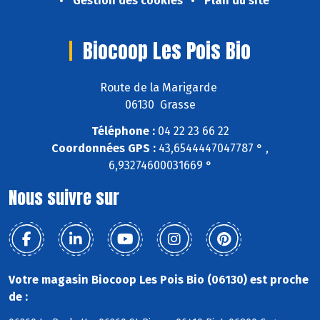
Gestion des cookies
Plan du site
Biocoop Les Pois Bio
Route de la Marigarde
06130 Grasse
Téléphone :
04 22 23 66 22
Coordonnées GPS :
43,6544447047787 ° ,
6,93274600031669 °
Nous suivre sur
Votre magasin Biocoop Les Pois Bio (06130) est proche
de :