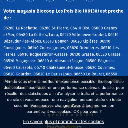
Votre magasin Biocoop Les Pois Bio (06130) est proche
de :
06260 La Rochette, 06260 St-Pierre, 06410 Biot, 06800 Cagnes
s/Mer, 06480 La Colle s/Loup, 06270 Villeneuve-Loubet, 06510
Bézaudun-les-Alpes, 06510 Bouyon, 06620 Cipières, 06510
Conségudes, 06140 Coursegoules, 06620 Gréolières, 06510 Les
Ferres, 06910 Roquestéron-Grasse, 06130 Grasse, 06520 Grasse,
06520 Magagnosc, 06810 Auribeau s/Siagne, 06580 Pégomas,
06460 Caussols, 06740 Châteauneuf-Grasse, 06620 Courmes,
06620 Gourdon, 06620 Le Bar s/Loup, 06650 Le Rouret, 06650
Opio, 06330 Roquefort-les-Pins, 06140 Tourrettes s/Loup, 06560
Afin de vous offrir la meilleure expérience possible, Biocoop utilise
Valbonne, 06910 Aiglun
des cookies : pour assurer une performance optimale du site, pour
récolter des statistiques afin d'analyser le trafic et la performance
du site et vous proposer une navigation personnalisée en toute
sécurité. Vous pouvez changer d'avis à tout moment en
Biocoop.fr
Le réseau Biocoop
paramétrant vos cookies. OK pour vous ?
Copyright Biocoop 2026
En savoir plus et paramétrer les cookies