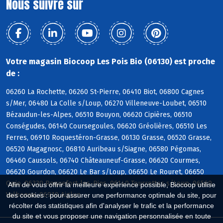
Nous suivre sur
Votre magasin Biocoop Les Pois Bio (06130) est proche
de :
06260 La Rochette, 06260 St-Pierre, 06410 Biot, 06800 Cagnes
s/Mer, 06480 La Colle s/Loup, 06270 Villeneuve-Loubet, 06510
Bézaudun-les-Alpes, 06510 Bouyon, 06620 Cipières, 06510
Conségudes, 06140 Coursegoules, 06620 Gréolières, 06510 Les
Ferres, 06910 Roquestéron-Grasse, 06130 Grasse, 06520 Grasse,
06520 Magagnosc, 06810 Auribeau s/Siagne, 06580 Pégomas,
06460 Caussols, 06740 Châteauneuf-Grasse, 06620 Courmes,
06620 Gourdon, 06620 Le Bar s/Loup, 06650 Le Rouret, 06650
Opio, 06330 Roquefort-les-Pins, 06140 Tourrettes s/Loup, 06560
Afin de vous offrir la meilleure expérience possible, Biocoop utilise
Valbonne, 06910 Aiglun
des cookies : pour assurer une performance optimale du site, pour
récolter des statistiques afin d'analyser le trafic et la performance
du site et vous proposer une navigation personnalisée en toute