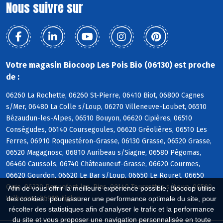
Nous suivre sur
Votre magasin Biocoop Les Pois Bio (06130) est proche
de :
06260 La Rochette, 06260 St-Pierre, 06410 Biot, 06800 Cagnes
s/Mer, 06480 La Colle s/Loup, 06270 Villeneuve-Loubet, 06510
Bézaudun-les-Alpes, 06510 Bouyon, 06620 Cipières, 06510
Conségudes, 06140 Coursegoules, 06620 Gréolières, 06510 Les
Ferres, 06910 Roquestéron-Grasse, 06130 Grasse, 06520 Grasse,
06520 Magagnosc, 06810 Auribeau s/Siagne, 06580 Pégomas,
06460 Caussols, 06740 Châteauneuf-Grasse, 06620 Courmes,
06620 Gourdon, 06620 Le Bar s/Loup, 06650 Le Rouret, 06650
Opio, 06330 Roquefort-les-Pins, 06140 Tourrettes s/Loup, 06560
Afin de vous offrir la meilleure expérience possible, Biocoop utilise
Valbonne, 06910 Aiglun
des cookies : pour assurer une performance optimale du site, pour
récolter des statistiques afin d'analyser le trafic et la performance
du site et vous proposer une navigation personnalisée en toute