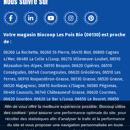
Nous suivre sur
Votre magasin Biocoop Les Pois Bio (06130) est proche
de :
06260 La Rochette, 06260 St-Pierre, 06410 Biot, 06800 Cagnes
s/Mer, 06480 La Colle s/Loup, 06270 Villeneuve-Loubet, 06510
Bézaudun-les-Alpes, 06510 Bouyon, 06620 Cipières, 06510
Conségudes, 06140 Coursegoules, 06620 Gréolières, 06510 Les
Ferres, 06910 Roquestéron-Grasse, 06130 Grasse, 06520 Grasse,
06520 Magagnosc, 06810 Auribeau s/Siagne, 06580 Pégomas,
06460 Caussols, 06740 Châteauneuf-Grasse, 06620 Courmes,
06620 Gourdon, 06620 Le Bar s/Loup, 06650 Le Rouret, 06650
Opio, 06330 Roquefort-les-Pins, 06140 Tourrettes s/Loup, 06560
Afin de vous offrir la meilleure expérience possible, Biocoop utilise
Valbonne, 06910 Aiglun
des cookies : pour assurer une performance optimale du site, pour
récolter des statistiques afin d'analyser le trafic et la performance
du site et vous proposer une navigation personnalisée en toute