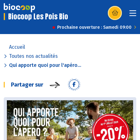
Biocoop Les Pois Bio
(s’ouvre dans u
Prochaine ouverture : Samedi 09:00
Accueil
Toutes nos actualités
Qui apporte quoi pour l'apéro...
Partager sur