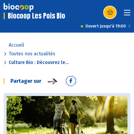
Biocoop Les Pois Bio
(s’ouvre dans u
Ouvert jusqu'à 19:00
Accueil
Toutes nos actualités
Culture Bio : Découvrez le...
Partager sur