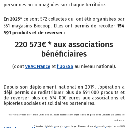
personnes
accompagnées sur chaque territoire.
En 2025*
ce sont 572 collectes qui ont été organisées par
551 magasins Biocoop. Elles ont permis de récolter
154
591 produits et de reverser :
220 573€ * aux associations
bénéficiaires
(dont
VRAC France
et
l’UGESS
au niveau national).
Depuis son déploiement national en 2019, l’opération a
déjà permis de redistribuer plus de 591 000 produits et
de reverser plus de 674 000 euros aux associations et
épiceries sociales et solidaires partenaires.
*chiffres arrêtés au 11 mars 2026, des collectes locales sont organisées en plus de la Collecte Bio Solidaire
nationale.
* Montant total de la marge reversée par Biocoop et son réseau de magasins en 2025