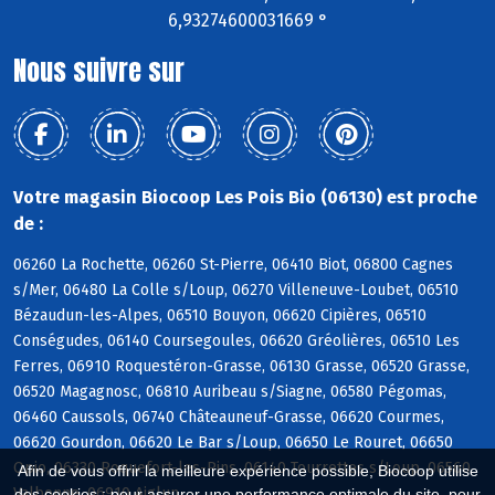
6,93274600031669 °
Nous suivre sur
Votre magasin Biocoop Les Pois Bio (06130) est proche
de :
06260 La Rochette, 06260 St-Pierre, 06410 Biot, 06800 Cagnes
s/Mer, 06480 La Colle s/Loup, 06270 Villeneuve-Loubet, 06510
Bézaudun-les-Alpes, 06510 Bouyon, 06620 Cipières, 06510
Conségudes, 06140 Coursegoules, 06620 Gréolières, 06510 Les
Ferres, 06910 Roquestéron-Grasse, 06130 Grasse, 06520 Grasse,
06520 Magagnosc, 06810 Auribeau s/Siagne, 06580 Pégomas,
06460 Caussols, 06740 Châteauneuf-Grasse, 06620 Courmes,
06620 Gourdon, 06620 Le Bar s/Loup, 06650 Le Rouret, 06650
Opio, 06330 Roquefort-les-Pins, 06140 Tourrettes s/Loup, 06560
Afin de vous offrir la meilleure expérience possible, Biocoop utilise
Valbonne, 06910 Aiglun
des cookies : pour assurer une performance optimale du site, pour