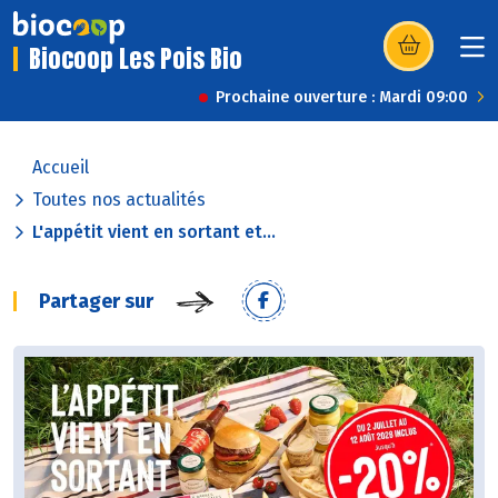
Biocoop Les Pois Bio
(s’ouvre dans u
Prochaine ouverture : Mardi 09:00
Accueil
Toutes nos actualités
L'appétit vient en sortant et...
Partager sur