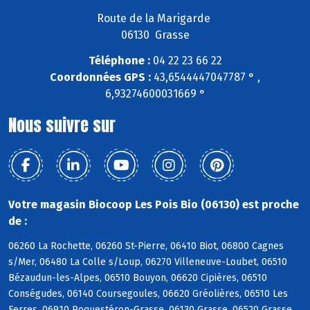
Route de la Marigarde
06130 Grasse
Téléphone :
04 22 23 66 22
Coordonnées GPS :
43,6544447047787 ° ,
6,93274600031669 °
Nous suivre sur
Votre magasin Biocoop Les Pois Bio (06130) est proche
de :
06260 La Rochette, 06260 St-Pierre, 06410 Biot, 06800 Cagnes
s/Mer, 06480 La Colle s/Loup, 06270 Villeneuve-Loubet, 06510
Bézaudun-les-Alpes, 06510 Bouyon, 06620 Cipières, 06510
Conségudes, 06140 Coursegoules, 06620 Gréolières, 06510 Les
Ferres, 06910 Roquestéron-Grasse, 06130 Grasse, 06520 Grasse,