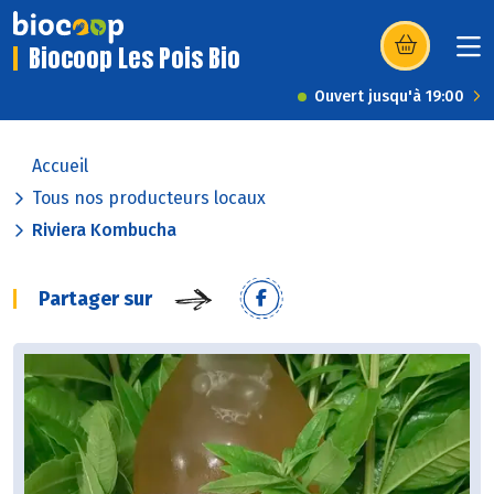
Biocoop Les Pois Bio
(s’ouvre dans u
Ouvert jusqu'à 19:00
Accueil
Tous nos producteurs locaux
Riviera Kombucha
Partager sur