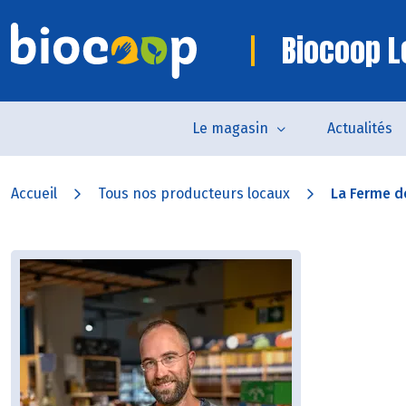
Biocoop L
Le magasin
Actualités
Accueil
Tous nos producteurs locaux
La Ferme d