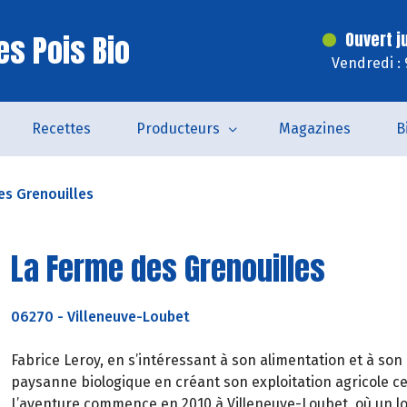
es Pois Bio
Ouvert j
Vendredi :
Recettes
Producteurs
Magazines
B
es Grenouilles
La Ferme des Grenouilles
06270
-
Villeneuve-Loubet
Fabrice Leroy, en s’intéressant à son alimentation et à son 
paysanne biologique en créant son exploitation agricole cer
L’aventure commence en 2010 à Villeneuve-Loubet, où un lo