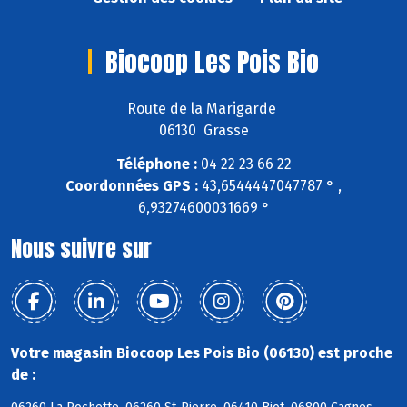
Biocoop Les Pois Bio
Route de la Marigarde
06130 Grasse
Téléphone :
04 22 23 66 22
Coordonnées GPS :
43,6544447047787 ° ,
6,93274600031669 °
Nous suivre sur
Votre magasin Biocoop Les Pois Bio (06130) est proche
de :