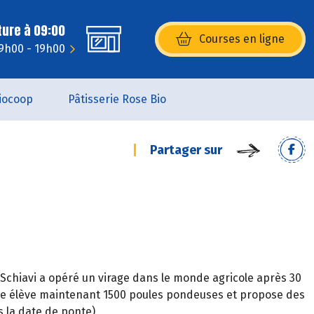
ture à 09:00
Courses en ligne
(s’ouvre dans une nouvelle fenêtr
 9h00 - 19h00
iocoop
Pâtisserie Rose Bio
Partager sur
re Schiavi a opéré un virage dans le monde agricole après 30
Elle élève maintenant 1500 poules pondeuses et propose des
ès la date de ponte)