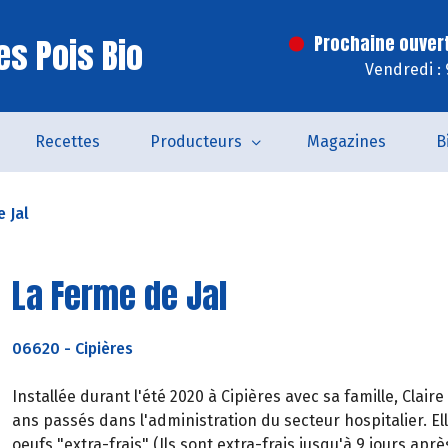
es Pois Bio
Prochaine ouver
Vendredi :
Recettes
Producteurs
Magazines
B
 Jal
La Ferme de Jal
06620
-
Cipières
Installée durant l'été 2020 à Cipières avec sa famille, Clai
ans passés dans l'administration du secteur hospitalier. 
oeufs "extra-frais" (Ils sont extra-frais jusqu'à 9 jours apr