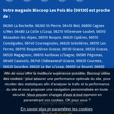
Votre magasin Biocoop Les Pois Bio (06130) est proche
de :
06260 La Rochette, 06260 St-Pierre, 06410 Biot, 06800 Cagnes
s/Mer, 06480 La Colle s/Loup, 06270 Villeneuve-Loubet, 06510
Bézaudun-les-Alpes, 06510 Bouyon, 06620 Cipières, 06510
Conségudes, 06140 Coursegoules, 06620 Gréolières, 06510 Les
Ferres, 06910 Roquestéron-Grasse, 06130 Grasse, 06520 Grasse,
06520 Magagnosc, 06810 Auribeau s/Siagne, 06580 Pégomas,
06460 Caussols, 06740 Châteauneuf-Grasse, 06620 Courmes,
06620 Gourdon, 06620 Le Bar s/Loup, 06650 Le Rouret, 06650
Opio, 06330 Roquefort-les-Pins, 06140 Tourrettes s/Loup, 06560
Afin de vous offrir la meilleure expérience possible, Biocoop utilise
Valbonne, 06910 Aiglun
des cookies : pour assurer une performance optimale du site, pour
récolter des statistiques afin d'analyser le trafic et la performance
du site et vous proposer une navigation personnalisée en toute
sécurité. Vous pouvez changer d'avis à tout moment en
Biocoop.fr
Le réseau Biocoop
paramétrant vos cookies. OK pour vous ?
Copyright Biocoop 2026
En savoir plus et paramétrer les cookies