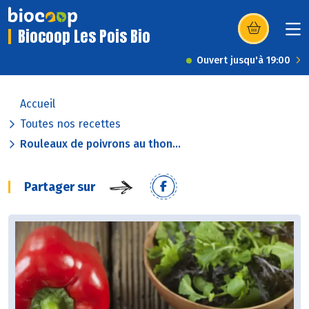
Biocoop Les Pois Bio
(s’ouvre dans u
Ouvert jusqu'à 19:00
Accueil
Toutes nos recettes
Rouleaux de poivrons au thon...
Partager sur