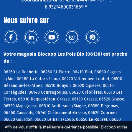
6,93274600031669 °
Nous suivre sur
Votre magasin Biocoop Les Pois Bio (06130) est proche
de :
06260 La Rochette, 06260 St-Pierre, 06410 Biot, 06800 Cagnes
s/Mer, 06480 La Colle s/Loup, 06270 Villeneuve-Loubet, 06510
Bézaudun-les-Alpes, 06510 Bouyon, 06620 Cipières, 06510
Conségudes, 06140 Coursegoules, 06620 Gréolières, 06510 Les
Ferres, 06910 Roquestéron-Grasse, 06130 Grasse, 06520 Grasse,
06520 Magagnosc, 06810 Auribeau s/Siagne, 06580 Pégomas,
06460 Caussols, 06740 Châteauneuf-Grasse, 06620 Courmes,
06620 Gourdon, 06620 Le Bar s/Loup, 06650 Le Rouret, 06650
Opio, 06330 Roquefort-les-Pins, 06140 Tourrettes s/Loup, 06560
Afin de vous offrir la meilleure expérience possible, Biocoop utilise