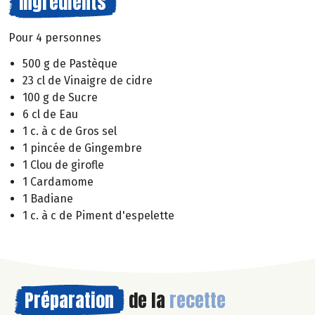
Ingrédients
Pour 4 personnes
500 g de Pastèque
23 cl de Vinaigre de cidre
100 g de Sucre
6 cl de Eau
1 c. à c de Gros sel
1 pincée de Gingembre
1 Clou de girofle
1 Cardamome
1 Badiane
1 c. à c de Piment d'espelette
Préparation
de la
recette