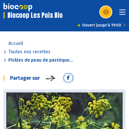
Biocoop Les Pois Bio
(s’ouvre dans u
Ouvert jusqu'à 19:00
Accueil
Toutes nos recettes
Pickles de peau de pastèque...
Partager sur