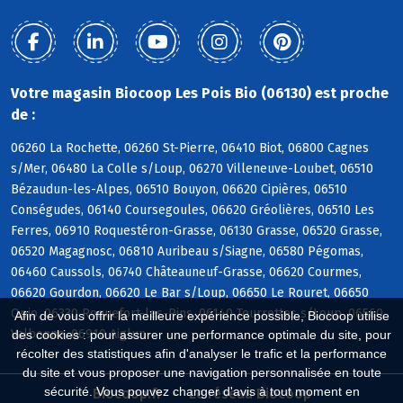
Votre magasin Biocoop Les Pois Bio (06130) est proche
de :
06260 La Rochette, 06260 St-Pierre, 06410 Biot, 06800 Cagnes
s/Mer, 06480 La Colle s/Loup, 06270 Villeneuve-Loubet, 06510
Bézaudun-les-Alpes, 06510 Bouyon, 06620 Cipières, 06510
Conségudes, 06140 Coursegoules, 06620 Gréolières, 06510 Les
Ferres, 06910 Roquestéron-Grasse, 06130 Grasse, 06520 Grasse,
06520 Magagnosc, 06810 Auribeau s/Siagne, 06580 Pégomas,
06460 Caussols, 06740 Châteauneuf-Grasse, 06620 Courmes,
06620 Gourdon, 06620 Le Bar s/Loup, 06650 Le Rouret, 06650
Opio, 06330 Roquefort-les-Pins, 06140 Tourrettes s/Loup, 06560
Afin de vous offrir la meilleure expérience possible, Biocoop utilise
Valbonne, 06910 Aiglun
des cookies : pour assurer une performance optimale du site, pour
récolter des statistiques afin d'analyser le trafic et la performance
du site et vous proposer une navigation personnalisée en toute
sécurité. Vous pouvez changer d'avis à tout moment en
Biocoop.fr
Le réseau Biocoop