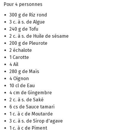
Pour 4 personnes
300 g de Riz rond
3 c. à s. de Algue
240 g de Tofu
2 c. à s. de Huile de sésame
200 g de Pleurote
2 échalote
1 Carotte
4 Ail
280 g de Maïs
4 Oignon
10 cl de Eau
4 cm de Gingembre
2 c. à s. de Saké
6 cs de Sauce tamari
1 c. à c de Moutarde
3 c. à s. de Sirop d'agave
1 c. à c de Piment