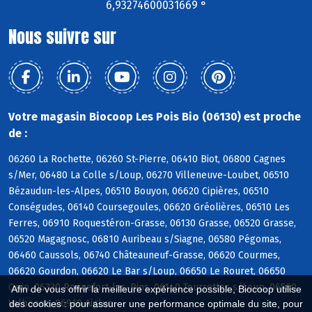
6,93274600031669 °
Nous suivre sur
Votre magasin Biocoop Les Pois Bio (06130) est proche
de :
06260 La Rochette, 06260 St-Pierre, 06410 Biot, 06800 Cagnes
s/Mer, 06480 La Colle s/Loup, 06270 Villeneuve-Loubet, 06510
Bézaudun-les-Alpes, 06510 Bouyon, 06620 Cipières, 06510
Conségudes, 06140 Coursegoules, 06620 Gréolières, 06510 Les
Ferres, 06910 Roquestéron-Grasse, 06130 Grasse, 06520 Grasse,
06520 Magagnosc, 06810 Auribeau s/Siagne, 06580 Pégomas,
06460 Caussols, 06740 Châteauneuf-Grasse, 06620 Courmes,
06620 Gourdon, 06620 Le Bar s/Loup, 06650 Le Rouret, 06650
Opio, 06330 Roquefort-les-Pins, 06140 Tourrettes s/Loup, 06560
Afin de vous offrir la meilleure expérience possible, Biocoop utilise
Valbonne, 06910 Aiglun
des cookies : pour assurer une performance optimale du site, pour