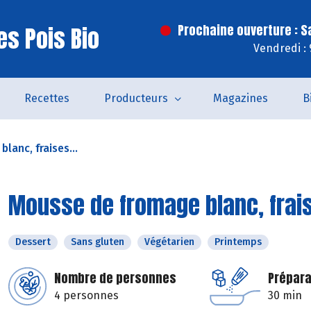
es Pois Bio
Prochaine ouverture : 
Vendredi :
Recettes
Producteurs
Magazines
B
lanc, fraises...
Mousse de fromage blanc, frai
Dessert
Sans gluten
Végétarien
Printemps
Nombre de personnes
Prépara
4 personnes
30 min