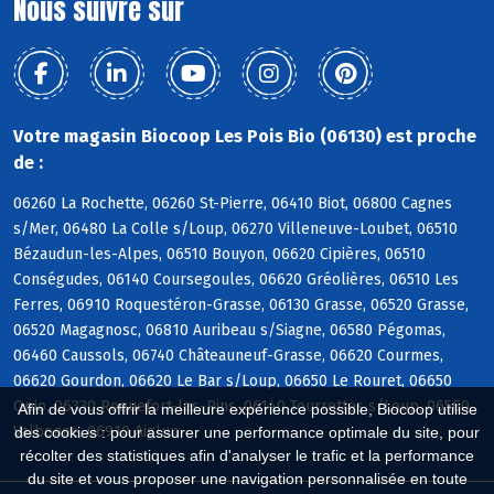
Nous suivre sur
Votre magasin Biocoop Les Pois Bio (06130) est proche
de :
06260 La Rochette, 06260 St-Pierre, 06410 Biot, 06800 Cagnes
s/Mer, 06480 La Colle s/Loup, 06270 Villeneuve-Loubet, 06510
Bézaudun-les-Alpes, 06510 Bouyon, 06620 Cipières, 06510
Conségudes, 06140 Coursegoules, 06620 Gréolières, 06510 Les
Ferres, 06910 Roquestéron-Grasse, 06130 Grasse, 06520 Grasse,
06520 Magagnosc, 06810 Auribeau s/Siagne, 06580 Pégomas,
06460 Caussols, 06740 Châteauneuf-Grasse, 06620 Courmes,
06620 Gourdon, 06620 Le Bar s/Loup, 06650 Le Rouret, 06650
Opio, 06330 Roquefort-les-Pins, 06140 Tourrettes s/Loup, 06560
Afin de vous offrir la meilleure expérience possible, Biocoop utilise
Valbonne, 06910 Aiglun
des cookies : pour assurer une performance optimale du site, pour
récolter des statistiques afin d'analyser le trafic et la performance
du site et vous proposer une navigation personnalisée en toute