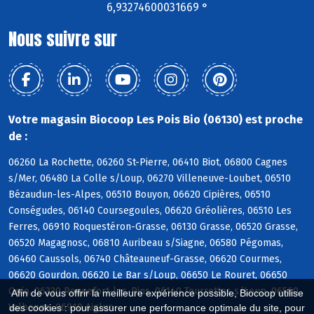
6,93274600031669 °
Nous suivre sur
Votre magasin Biocoop Les Pois Bio (06130) est proche
de :
06260 La Rochette, 06260 St-Pierre, 06410 Biot, 06800 Cagnes
s/Mer, 06480 La Colle s/Loup, 06270 Villeneuve-Loubet, 06510
Bézaudun-les-Alpes, 06510 Bouyon, 06620 Cipières, 06510
Conségudes, 06140 Coursegoules, 06620 Gréolières, 06510 Les
Ferres, 06910 Roquestéron-Grasse, 06130 Grasse, 06520 Grasse,
06520 Magagnosc, 06810 Auribeau s/Siagne, 06580 Pégomas,
06460 Caussols, 06740 Châteauneuf-Grasse, 06620 Courmes,
06620 Gourdon, 06620 Le Bar s/Loup, 06650 Le Rouret, 06650
Opio, 06330 Roquefort-les-Pins, 06140 Tourrettes s/Loup, 06560
Afin de vous offrir la meilleure expérience possible, Biocoop utilise
Valbonne, 06910 Aiglun
des cookies : pour assurer une performance optimale du site, pour