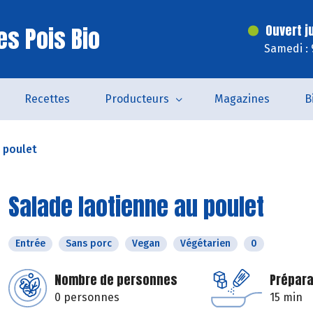
es Pois Bio
Ouvert j
Samedi : 
Recettes
Producteurs
Magazines
B
 poulet
Salade laotienne au poulet
Entrée
Sans porc
Vegan
Végétarien
0
Nombre de personnes
Prépara
0 personnes
15 min