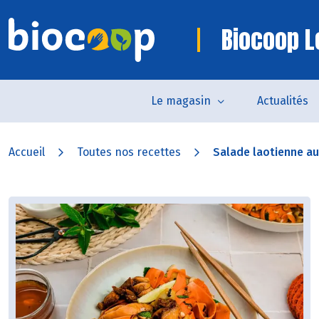
Biocoop L
Le magasin
Actualités
Accueil
Toutes nos recettes
Salade laotienne au