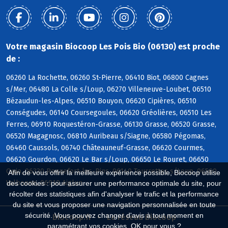
Votre magasin Biocoop Les Pois Bio (06130) est proche
de :
06260 La Rochette, 06260 St-Pierre, 06410 Biot, 06800 Cagnes
s/Mer, 06480 La Colle s/Loup, 06270 Villeneuve-Loubet, 06510
Bézaudun-les-Alpes, 06510 Bouyon, 06620 Cipières, 06510
Conségudes, 06140 Coursegoules, 06620 Gréolières, 06510 Les
Ferres, 06910 Roquestéron-Grasse, 06130 Grasse, 06520 Grasse,
06520 Magagnosc, 06810 Auribeau s/Siagne, 06580 Pégomas,
06460 Caussols, 06740 Châteauneuf-Grasse, 06620 Courmes,
06620 Gourdon, 06620 Le Bar s/Loup, 06650 Le Rouret, 06650
Opio, 06330 Roquefort-les-Pins, 06140 Tourrettes s/Loup, 06560
Afin de vous offrir la meilleure expérience possible, Biocoop utilise
Valbonne, 06910 Aiglun
des cookies : pour assurer une performance optimale du site, pour
récolter des statistiques afin d'analyser le trafic et la performance
du site et vous proposer une navigation personnalisée en toute
sécurité. Vous pouvez changer d'avis à tout moment en
Biocoop.fr
Le réseau Biocoop
paramétrant vos cookies. OK pour vous ?