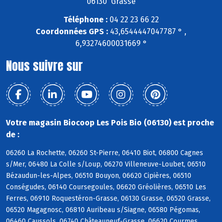
06130 Grasse
Téléphone :
04 22 23 66 22
Coordonnées GPS :
43,6544447047787 ° ,
6,93274600031669 °
Nous suivre sur
Votre magasin Biocoop Les Pois Bio (06130) est proche
de :
06260 La Rochette, 06260 St-Pierre, 06410 Biot, 06800 Cagnes
s/Mer, 06480 La Colle s/Loup, 06270 Villeneuve-Loubet, 06510
Bézaudun-les-Alpes, 06510 Bouyon, 06620 Cipières, 06510
Conségudes, 06140 Coursegoules, 06620 Gréolières, 06510 Les
Ferres, 06910 Roquestéron-Grasse, 06130 Grasse, 06520 Grasse,
06520 Magagnosc, 06810 Auribeau s/Siagne, 06580 Pégomas,
06460 Caussols, 06740 Châteauneuf-Grasse, 06620 Courmes,