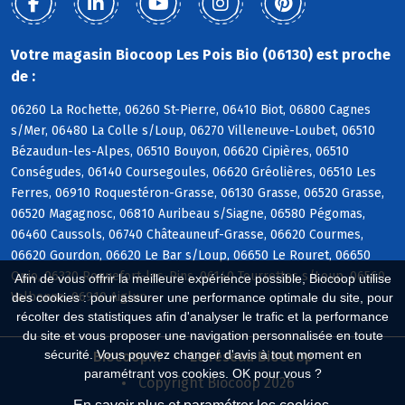
Votre magasin Biocoop Les Pois Bio (06130) est proche
de :
06260 La Rochette, 06260 St-Pierre, 06410 Biot, 06800 Cagnes
s/Mer, 06480 La Colle s/Loup, 06270 Villeneuve-Loubet, 06510
Bézaudun-les-Alpes, 06510 Bouyon, 06620 Cipières, 06510
Conségudes, 06140 Coursegoules, 06620 Gréolières, 06510 Les
Ferres, 06910 Roquestéron-Grasse, 06130 Grasse, 06520 Grasse,
06520 Magagnosc, 06810 Auribeau s/Siagne, 06580 Pégomas,
06460 Caussols, 06740 Châteauneuf-Grasse, 06620 Courmes,
06620 Gourdon, 06620 Le Bar s/Loup, 06650 Le Rouret, 06650
Opio, 06330 Roquefort-les-Pins, 06140 Tourrettes s/Loup, 06560
Afin de vous offrir la meilleure expérience possible, Biocoop utilise
Valbonne, 06910 Aiglun
des cookies : pour assurer une performance optimale du site, pour
récolter des statistiques afin d'analyser le trafic et la performance
du site et vous proposer une navigation personnalisée en toute
sécurité. Vous pouvez changer d'avis à tout moment en
Biocoop.fr
Le réseau Biocoop
paramétrant vos cookies. OK pour vous ?
Copyright Biocoop 2026