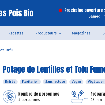
es Pois Bio
Prochaine ouverture :
Samedi : 
Recettes
Producteurs
Magazines
B
et Tofu...
Potage de Lentilles et Tofu Fum
Entrée
Flexitarien
Sans lactose
Vegan
Végétalien
Nombre de personnes
Prépara
4 personnes
45 min