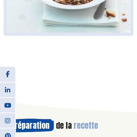
Préparation
de la
recette