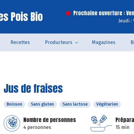
es Pois Bio
Prochaine ouverture : Ve
Jeudi :
Recettes
Producteurs
Magazines
B
Jus de fraises
Boisson
Sans gluten
Sans lactose
Végétarien
Nombre de personnes
Prépara
4 personnes
15 min