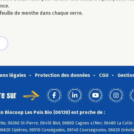
ence.
e feuille de menthe dans chaque verre.
ons légales
Protection des données
CGU
Gestio
re sur
n Biocoop Les Pois Bio (06130) est proche de :
tte, 06260 St-Pierre, 06410 Biot, 06800 Cagnes s/Mer, 06480 La Coll
06620 Cipières, 06510 Conségudes, 06140 Coursegoules, 06620 Gréoliè