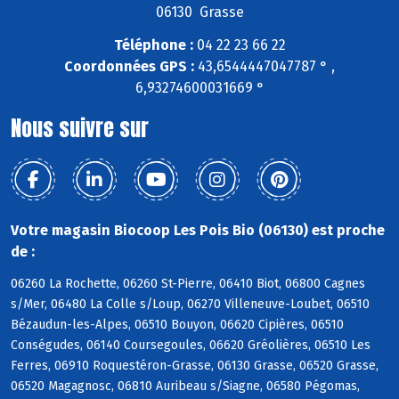
06130 Grasse
Téléphone :
04 22 23 66 22
Coordonnées GPS :
43,6544447047787 ° ,
6,93274600031669 °
Nous suivre sur
Votre magasin Biocoop Les Pois Bio (06130) est proche
de :
06260 La Rochette, 06260 St-Pierre, 06410 Biot, 06800 Cagnes
s/Mer, 06480 La Colle s/Loup, 06270 Villeneuve-Loubet, 06510
Bézaudun-les-Alpes, 06510 Bouyon, 06620 Cipières, 06510
Conségudes, 06140 Coursegoules, 06620 Gréolières, 06510 Les
Ferres, 06910 Roquestéron-Grasse, 06130 Grasse, 06520 Grasse,
06520 Magagnosc, 06810 Auribeau s/Siagne, 06580 Pégomas,