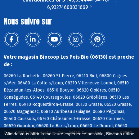
6,93274600031669 °
Nous suivre sur
Votre magasin Biocoop Les Pois Bio (06130) est proche
de :
06260 La Rochette, 06260 St-Pierre, 06410 Biot, 06800 Cagnes
s/Mer, 06480 La Colle s/Loup, 06270 Villeneuve-Loubet, 06510
Bézaudun-les-Alpes, 06510 Bouyon, 06620 Cipières, 06510
Conségudes, 06140 Coursegoules, 06620 Gréolières, 06510 Les
Ferres, 06910 Roquestéron-Grasse, 06130 Grasse, 06520 Grasse,
06520 Magagnosc, 06810 Auribeau s/Siagne, 06580 Pégomas,
06460 Caussols, 06740 Châteauneuf-Grasse, 06620 Courmes,
06620 Gourdon, 06620 Le Bar s/Loup, 06650 Le Rouret, 06650
Opio, 06330 Roquefort-les-Pins, 06140 Tourrettes s/Loup, 06560
Afin de vous offrir la meilleure expérience possible, Biocoop utilise