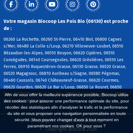
Votre magasin Biocoop Les Pois Bio (06130) est proche
de :
06260 La Rochette, 06260 St-Pierre, 06410 Biot, 06800 Cagnes
s/Mer, 06480 La Colle s/Loup, 06270 Villeneuve-Loubet, 06510
Bézaudun-les-Alpes, 06510 Bouyon, 06620 Cipières, 06510
Conségudes, 06140 Coursegoules, 06620 Gréolières, 06510 Les
Ferres, 06910 Roquestéron-Grasse, 06130 Grasse, 06520 Grasse,
06520 Magagnosc, 06810 Auribeau s/Siagne, 06580 Pégomas,
06460 Caussols, 06740 Châteauneuf-Grasse, 06620 Courmes,
06620 Gourdon, 06620 Le Bar s/Loup, 06650 Le Rouret, 06650
Opio, 06330 Roquefort-les-Pins, 06140 Tourrettes s/Loup, 06560
Afin de vous offrir la meilleure expérience possible, Biocoop utilise
Valbonne, 06910 Aiglun
des cookies : pour assurer une performance optimale du site, pour
récolter des statistiques afin d'analyser le trafic et la performance
du site et vous proposer une navigation personnalisée en toute
sécurité. Vous pouvez changer d'avis à tout moment en
Biocoop.fr
Le réseau Biocoop
paramétrant vos cookies. OK pour vous ?
Copyright Biocoop 2026