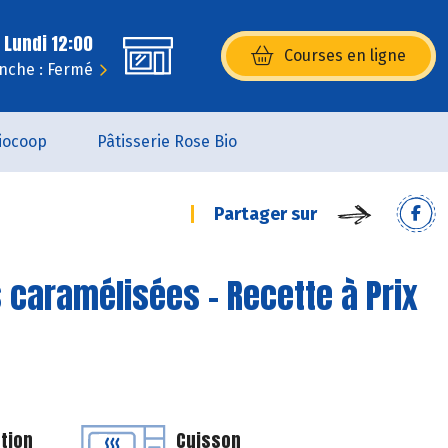
 Lundi 12:00
Courses en ligne
(s’ouvre dans une nouvelle fenêtr
nche : Fermé
iocoop
Pâtisserie Rose Bio
Partager sur
 caramélisées - Recette à Prix
tion
Cuisson