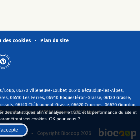
n des cookies
Plan du site
e s/Loup, 06270 Villeneuve-Loubet, 06510 Bézaudun-les-Alpes,
res, 06510 Les Ferres, 06910 Roquestéron-Grasse, 06130 Grasse,
ussols, 06740 Châteauneuf-Grasse, 06620 Courmes, 06620 Gourdon,
 Tourrettes s/Loup, 06560 Valbonne, 06910 Aiglun
 des statistiques afin d'analyser le trafic et la performance du site et
paramétrant vos cookies. OK pour vous ?
'accepte
seau Biocoop
Copyright Biocoop 2026