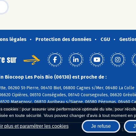
ons légales
Protection des données
CGU
Gestio
re sur
n Biocoop Les Pois Bio (06130) est proche de :
tte, 06260 St-Pierre, 06410 Biot, 06800 Cagnes s/Mer, 06480 La Coll
06620 Cipières, 06510 Conségudes, 06140 Coursegoules, 06620 Gréoliè
06520 Magagnosc, 06810 Auribeau s/Siagne, 06580 Pégomas, 06460 Ca
/Loup, 06650 Le Rouret, 06650 Opio, 06330 Roquefort-les-Pins, 06140
es cookies : pour assurer une performance optimale du site, pour récolter
isée en toute sécurité. Vous pouvez changer d'avis à tout moment en 
r plus et paramétrer les cookies
Je refuse
J
Biocoop.fr
Le ré