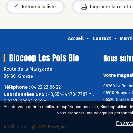
Retour à la liste
Imprimer la recette
Accueil
Contact
Menti
Biocoop Les Pois Bio
Nous suiv
Route de la Marigarde
Votre magasi
06130 Grasse
06260 La Roche
Téléphone :
04 22 23 66 22
06510 Bouyon, 
Coordonnées GPS :
43,6544447047787 ° ,
06520 Grasse, 
6,93274600031669 °
06620 Le Bar s
Afin de vous offrir la meilleure expérience possible, Biocoop utilise d
vous proposer une navigation personnal
En savoi
Réalisé par