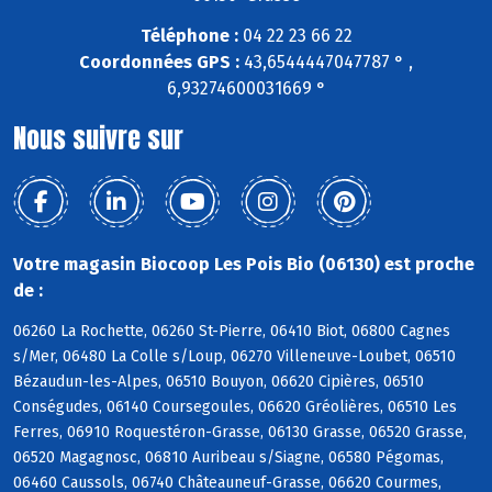
Téléphone :
04 22 23 66 22
Coordonnées GPS :
43,6544447047787 ° ,
6,93274600031669 °
Nous suivre sur
Votre magasin Biocoop Les Pois Bio (06130) est proche
de :
06260 La Rochette, 06260 St-Pierre, 06410 Biot, 06800 Cagnes
s/Mer, 06480 La Colle s/Loup, 06270 Villeneuve-Loubet, 06510
Bézaudun-les-Alpes, 06510 Bouyon, 06620 Cipières, 06510
Conségudes, 06140 Coursegoules, 06620 Gréolières, 06510 Les
Ferres, 06910 Roquestéron-Grasse, 06130 Grasse, 06520 Grasse,
06520 Magagnosc, 06810 Auribeau s/Siagne, 06580 Pégomas,
06460 Caussols, 06740 Châteauneuf-Grasse, 06620 Courmes,