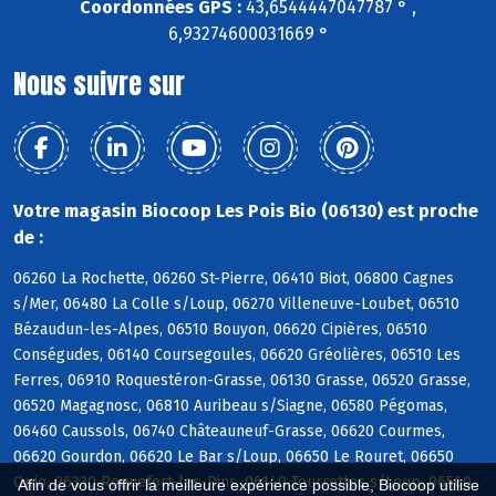
Coordonnées GPS :
43,6544447047787 ° ,
6,93274600031669 °
Nous suivre sur
Votre magasin Biocoop Les Pois Bio (06130) est proche
de :
06260 La Rochette, 06260 St-Pierre, 06410 Biot, 06800 Cagnes
s/Mer, 06480 La Colle s/Loup, 06270 Villeneuve-Loubet, 06510
Bézaudun-les-Alpes, 06510 Bouyon, 06620 Cipières, 06510
Conségudes, 06140 Coursegoules, 06620 Gréolières, 06510 Les
Ferres, 06910 Roquestéron-Grasse, 06130 Grasse, 06520 Grasse,
06520 Magagnosc, 06810 Auribeau s/Siagne, 06580 Pégomas,
06460 Caussols, 06740 Châteauneuf-Grasse, 06620 Courmes,
06620 Gourdon, 06620 Le Bar s/Loup, 06650 Le Rouret, 06650
Opio, 06330 Roquefort-les-Pins, 06140 Tourrettes s/Loup, 06560
Afin de vous offrir la meilleure expérience possible, Biocoop utilise