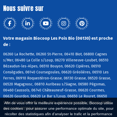
Nous suivre sur
Votre magasin Biocoop Les Pois Bio (06130) est proche
de :
06260 La Rochette, 06260 St-Pierre, 06410 Biot, 06800 Cagnes
s/Mer, 06480 La Colle s/Loup, 06270 Villeneuve-Loubet, 06510
Bézaudun-les-Alpes, 06510 Bouyon, 06620 Cipières, 06510
Conségudes, 06140 Coursegoules, 06620 Gréolières, 06510 Les
Ferres, 06910 Roquestéron-Grasse, 06130 Grasse, 06520 Grasse,
06520 Magagnosc, 06810 Auribeau s/Siagne, 06580 Pégomas,
06460 Caussols, 06740 Châteauneuf-Grasse, 06620 Courmes,
06620 Gourdon, 06620 Le Bar s/Loup, 06650 Le Rouret, 06650
Opio, 06330 Roquefort-les-Pins, 06140 Tourrettes s/Loup, 06560
Afin de vous offrir la meilleure expérience possible, Biocoop utilise
Valbonne, 06910 Aiglun
des cookies : pour assurer une performance optimale du site, pour
récolter des statistiques afin d'analyser le trafic et la performance