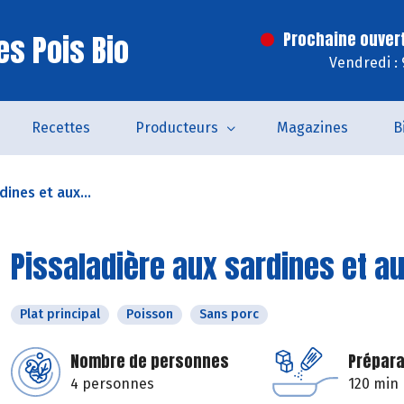
es Pois Bio
Prochaine ouver
Vendredi :
Recettes
Producteurs
Magazines
B
dines et aux...
Pissaladière aux sardines et a
Plat principal
Poisson
Sans porc
Nombre de personnes
Prépara
4 personnes
120 min