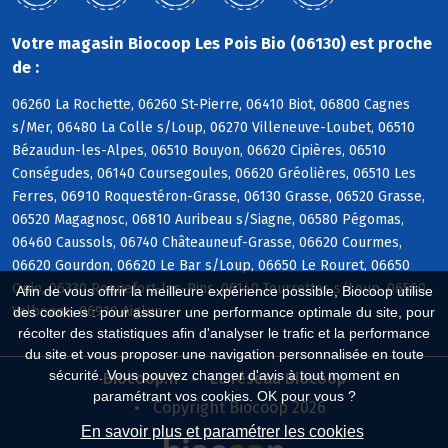
Votre magasin Biocoop Les Pois Bio (06130) est proche
de :
06260 La Rochette, 06260 St-Pierre, 06410 Biot, 06800 Cagnes
s/Mer, 06480 La Colle s/Loup, 06270 Villeneuve-Loubet, 06510
Bézaudun-les-Alpes, 06510 Bouyon, 06620 Cipières, 06510
Conségudes, 06140 Coursegoules, 06620 Gréolières, 06510 Les
Ferres, 06910 Roquestéron-Grasse, 06130 Grasse, 06520 Grasse,
06520 Magagnosc, 06810 Auribeau s/Siagne, 06580 Pégomas,
06460 Caussols, 06740 Châteauneuf-Grasse, 06620 Courmes,
06620 Gourdon, 06620 Le Bar s/Loup, 06650 Le Rouret, 06650
Opio, 06330 Roquefort-les-Pins, 06140 Tourrettes s/Loup, 06560
Afin de vous offrir la meilleure expérience possible, Biocoop utilise
Valbonne, 06910 Aiglun
des cookies : pour assurer une performance optimale du site, pour
récolter des statistiques afin d'analyser le trafic et la performance
du site et vous proposer une navigation personnalisée en toute
sécurité. Vous pouvez changer d'avis à tout moment en
Biocoop.fr
Le réseau Biocoop
paramétrant vos cookies. OK pour vous ?
Copyright Biocoop 2026
En savoir plus et paramétrer les cookies