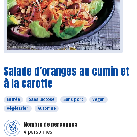
Salade d’oranges au cumin et
à la carotte
Entrée
Sans lactose
Sans porc
Vegan
Végétarien
Automne
Nombre de personnes
4 personnes