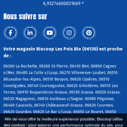
6,93274600031669 °
Nous suivre sur
Votre magasin Biocoop Les Pois Bio (06130) est proche
de :
06260 La Rochette, 06260 St-Pierre, 06410 Biot, 06800 Cagnes
s/Mer, 06480 La Colle s/Loup, 06270 Villeneuve-Loubet, 06510
Bézaudun-les-Alpes, 06510 Bouyon, 06620 Cipières, 06510
Conségudes, 06140 Coursegoules, 06620 Gréolières, 06510 Les
Ferres, 06910 Roquestéron-Grasse, 06130 Grasse, 06520 Grasse,
06520 Magagnosc, 06810 Auribeau s/Siagne, 06580 Pégomas,
06460 Caussols, 06740 Châteauneuf-Grasse, 06620 Courmes,
06620 Gourdon, 06620 Le Bar s/Loup, 06650 Le Rouret, 06650
Opio, 06330 Roquefort-les-Pins, 06140 Tourrettes s/Loup, 06560
Afin de vous offrir la meilleure expérience possible, Biocoop utilise
Valbonne, 06910 Aiglun
des cookies : pour assurer une performance optimale du site, pour