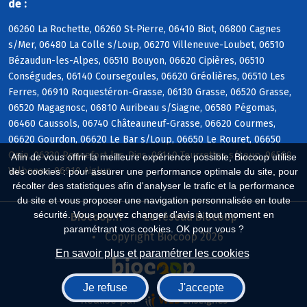
de :
06260 La Rochette, 06260 St-Pierre, 06410 Biot, 06800 Cagnes
s/Mer, 06480 La Colle s/Loup, 06270 Villeneuve-Loubet, 06510
Bézaudun-les-Alpes, 06510 Bouyon, 06620 Cipières, 06510
Conségudes, 06140 Coursegoules, 06620 Gréolières, 06510 Les
Ferres, 06910 Roquestéron-Grasse, 06130 Grasse, 06520 Grasse,
06520 Magagnosc, 06810 Auribeau s/Siagne, 06580 Pégomas,
06460 Caussols, 06740 Châteauneuf-Grasse, 06620 Courmes,
06620 Gourdon, 06620 Le Bar s/Loup, 06650 Le Rouret, 06650
Opio, 06330 Roquefort-les-Pins, 06140 Tourrettes s/Loup, 06560
Afin de vous offrir la meilleure expérience possible, Biocoop utilise
Valbonne, 06910 Aiglun
des cookies : pour assurer une performance optimale du site, pour
récolter des statistiques afin d'analyser le trafic et la performance
du site et vous proposer une navigation personnalisée en toute
sécurité. Vous pouvez changer d'avis à tout moment en
Biocoop.fr
Le réseau Biocoop
paramétrant vos cookies. OK pour vous ?
Copyright Biocoop 2026
En savoir plus et paramétrer les cookies
Je refuse
J'accepte
Réalisé par