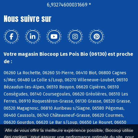
6,93274600031669 °
Nous suivre sur
Votre magasin Biocoop Les Pois Bio (06130) est proche
de :
06260 La Rochette, 06260 St-Pierre, 06410 Biot, 06800 Cagnes
s/Mer, 06480 La Colle s/Loup, 06270 Villeneuve-Loubet, 06510
Bézaudun-les-Alpes, 06510 Bouyon, 06620 Cipières, 06510
Conségudes, 06140 Coursegoules, 06620 Gréolières, 06510 Les
Ferres, 06910 Roquestéron-Grasse, 06130 Grasse, 06520 Grasse,
06520 Magagnosc, 06810 Auribeau s/Siagne, 06580 Pégomas,
06460 Caussols, 06740 Châteauneuf-Grasse, 06620 Courmes,
06620 Gourdon, 06620 Le Bar s/Loup, 06650 Le Rouret, 06650
Opio, 06330 Roquefort-les-Pins, 06140 Tourrettes s/Loup, 06560
Afin de vous offrir la meilleure expérience possible, Biocoop utilise
Valbonne, 06910 Aiglun
des cookies : pour assurer une performance optimale du site, pour